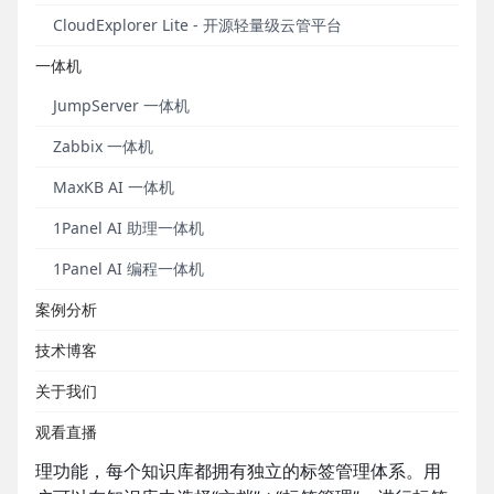
夹，授权文件夹时支持授权文件夹下已有的子资源，
CloudExplorer Lite - 开源轻量级云管平台
大幅提升了权限管理效率。
一体机
除此以外，MaxKB v2.3.0版本还根据社区反馈进行了
20多项功能优化与问题修复，使得MaxKB的整体稳定
JumpServer 一体机
性与易用性进一步提升。
Zabbix 一体机
亮点更新
MaxKB AI 一体机
1Panel AI 助理一体机
■ 支持知识库文档标签管理
1Panel AI 编程一体机
在MaxKB v2.3.0社区版中，知识库支持文档标签管理
案例分析
功能，该功能围绕 “标签管理→文档标签设置→文档标
签检索” 全流程设计，通过标签化的方式形成“精准分
技术博客
类→快速检索”的闭环，大幅提升了知识库内容的使用
关于我们
效率。
观看直播
标签管理：
MaxKB在知识库的“文档”页面新增标签管
理功能，每个知识库都拥有独立的标签管理体系。用