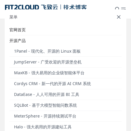
菜单
官网首页
支持知识库文档标签管理，工作流
开源产品
新增支持文档标签检索、变量拆分
1Panel - 现代化、开源的 Linux 面板
等节点，MaxKB v2.3.0版本发布
JumpServer - 广受欢迎的开源堡垒机
发布于 2025年11月04日
MaxKB - 强大易用的企业级智能体平台
2025年11月3日，MaxKB开源企业级智能体平台正式
Cordys CRM - 新一代的开源 AI CRM 系统
发布v2.3.0版本。
DataEase - 人人可用的开源 BI 工具
在MaxKB v2.3.0社区版本中，
知识库
方面，新增文档
标签管理功能；
应用
方面，新增支持文档标签检索、
SQLBot - 基于大模型智能问数系统
变量拆分、变量聚合、参数提取、视频理解节点，以
MeterSphere - 开源持续测试平台
满足更为复杂的应用流程需求；
资源授权
方面，新增
支持文件夹授权，普通用户仅可查看被授权的文件
Halo - 强大易用的开源建站工具