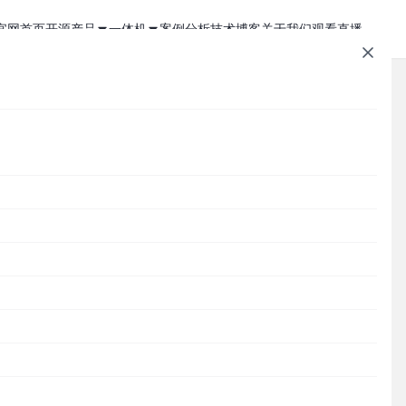
官网首页
开源产品
一体机
案例分析
技术博客
关于我们
观看直播
1Panel - 现代化、开源的 Linux 面板
JumpServer 一体机
JumpServer - 广受欢迎的开源堡垒机
Zabbix 一体机
机
MaxKB - 强大易用的企业级智能体平台
MaxKB AI 一体机
文章速查
Cordys CRM - 新一代的开源 AI CRM 系统
1Panel AI 助理一体机
Cordys
1Panel
JumpServer
MaxKB
DataEase
DataEase - 人人可用的开源 BI 工具
1Panel AI 编程一体机
SQLBot
MeterSphere
CloudExplorer
安全通知
SQLBot - 基于大模型智能问数系统
分类目录
MeterSphere - 开源持续测试平台
Cordys
Halo - 强大易用的开源建站工具
CloudExplorer Lite - 开源轻量级云管平台
Zabbix
1Panel