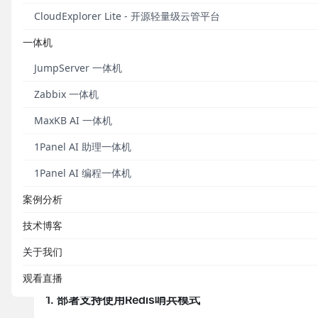
CloudExplorer Lite - 开源轻量级云管平台
2022年11月21日，JumpServer开源堡垒机正式发布v
兵集群作为后端缓存数据库，从而使系统更加健壮和高
一体机
新增、更新、删除等操作时，在操作日志中可以查看变
JumpServer 一体机
X-Pack增强包方面，在同步云资产模块中，JumpS
Zabbix 一体机
云、百度云、京东云、AWS（中国）、AWS（国际）、A
云、华为私有云、天翼私有云、OpenStack、Nutani
MaxKB AI 一体机
同步，并且支持选择IP类型（私有IP或公有IP），
1Panel AI 助理一体机
公有云资产的统一纳管。
1Panel AI 编程一体机
在这一版本中，JumpServer还新增支持对ClickHo
持的数据库类型包括：MySQL、MariaDB、MongoDB、Re
案例分析
强包内）、SQL Server（X-Pack增强包内）以及Cli
技术博客
还增加了通过手机短信找回用户密码的功能。
关于我们
新增功能
观看直播
1. 部署支持使用Redis哨兵模式