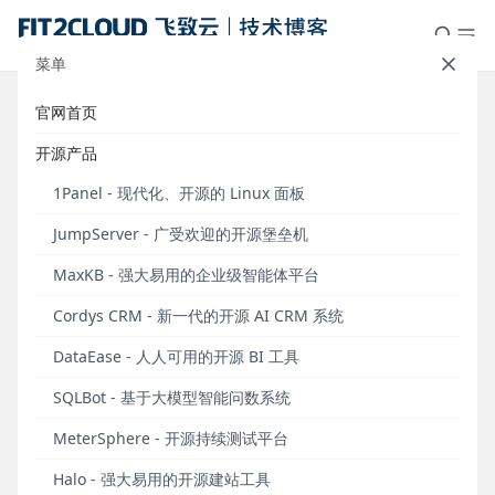
菜单
官网首页
FIT2CLOUD成为阿里云游戏云官方
开源产品
推荐的运维解决方案
1Panel - 现代化、开源的 Linux 面板
发布于 2015年03月18日
JumpServer - 广受欢迎的开源堡垒机
作者：阮志敏
MaxKB - 强大易用的企业级智能体平台
一、阿里云游戏云业务全景
Cordys CRM - 新一代的开源 AI CRM 系统
DataEase - 人人可用的开源 BI 工具
2015年3月16日，第十届TFC全球移动游戏大会在北京
国际会议中心盛大开幕。阿里云游戏云作为大会的合
SQLBot - 基于大模型智能问数系统
作伙伴出席。阿里云游戏云为游戏开发商与游戏运营
MeterSphere - 开源持续测试平台
商提供从基础设施到安全防护、数据分析、监控运维
等全线产品。继2014年率先推出游戏架构解决方案
Halo - 强大易用的开源建站工具