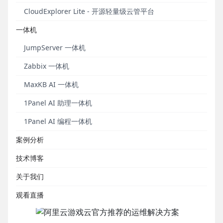
外，2015年游戏云继续推出专属集群、专项扶持基
CloudExplorer Lite - 开源轻量级云管平台
金、尊享VIP服务等，进一步满足用户多元化的需求。
阿里云游戏云业务全景如下图所示：
一体机
JumpServer 一体机
Zabbix 一体机
二、FIT2CLOUD是阿里云游戏云官
MaxKB AI 一体机
方推荐的运维解决方案
1Panel AI 助理一体机
在此次展会上，阿里云游戏云第一次把FIT2CLOUD作
1Panel AI 编程一体机
为运维解决方案推介给游戏用户。Fit2Cloud是完全基
于阿里云Open API的新型云上服务运维平台，以镜像
案例分析
方式交付给用户，针对游戏团队提供如快速开服，实
技术博客
时监控告警、批量运维、自动伸缩、代码部署等一系
列服务。如下宣传页所示：
关于我们
观看直播