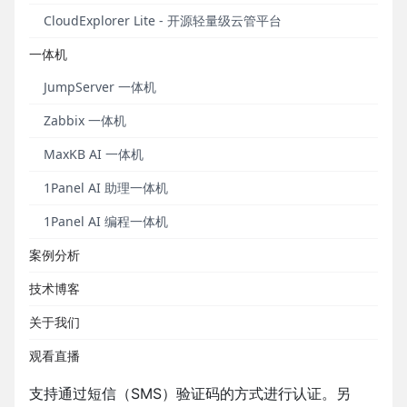
景中的运维需求，同时对加入会话的用户活动进行记
CloudExplorer Lite - 开源轻量级云管平台
录。需要注意的是，JumpServer目前仅支持通过Web
一体机
Terminal连接的SSH/Telnet协议会话进行共享，另
外，还支持用户在Web Terminal中设置终端主题。在
JumpServer 一体机
用户个人信息页面中，用户可以针对JumpServer内部
Zabbix 一体机
的消息选择性地开启消息接受方式，例如企业微信、
钉钉等。
MaxKB AI 一体机
X-Pack增强包方面，改密计划不仅支持对资产进行批
1Panel AI 助理一体机
量改密，同时也支持对数据库应用进行批量改密，满
1Panel AI 编程一体机
足用户对数据库密码的相关安全策略要求。目前已支
持的数据库类型包括：MySQL、Oracle、
案例分析
PostgreSQL和MariaDB。
技术博客
在v2.14.0版本中，JumpServer新增工单系统二级审批
关于我们
功能，管理员可以针对不同类型的工单设置一级或二
级审批流程。在新版本中，MFA多因子认证方式不仅
观看直播
支持基于时间的一次性算法（即TOTP）认证，同时也
支持通过短信（SMS）验证码的方式进行认证。另