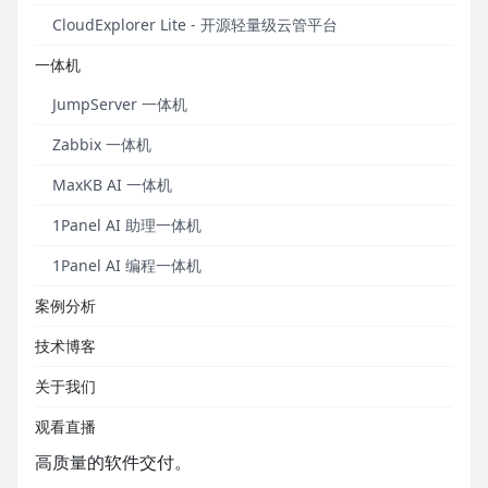
1372名社区用户参与产品共创，累计提交的GitHub
CloudExplorer Lite - 开源轻量级云管平台
Issues超过7,000个。
一体机
JumpServer 一体机
Zabbix 一体机
MaxKB AI 一体机
1Panel AI 助理一体机
1Panel AI 编程一体机
案例分析
作为一款一站式的开源持续测试平台，MeterSphere
技术博客
遵循GPL v3.0开源许可协议，涵盖测试跟踪、接口测
试、UI测试和性能测试等功能，全面兼容JMeter、
关于我们
Selenium等主流开源标准，有效助力开发和测试团队
观看直播
充分利用云弹性进行高度可扩展的自动化测试，加速
高质量的软件交付。