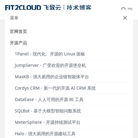
菜单
官网首页
报名丨2023 MeterSphere开源持续
开源产品
测试平台 城市遇见 · 北京站
1Panel - 现代化、开源的 Linux 面板
发布于 2023年02月20日
JumpServer - 广受欢迎的开源堡垒机
MeterSphere开源持续测试平台项目创立于2020年2
MaxKB - 强大易用的企业级智能体平台
月，于2020年6月正式发布。
过去的三年间，
Cordys CRM - 新一代的开源 AI CRM 系统
MeterSphere开源项目共发布的130个版本，GitHub
Star数量超过8700个，社区版本软件累计下载量超过
DataEase - 人人可用的开源 BI 工具
157,000次。
SQLBot - 基于大模型智能问数系统
自项目诞生至今，MeterSphere一直践行着“与社区用
MeterSphere - 开源持续测试平台
户紧密互动，共同促进项目演进”的发展模式。截至
2023年2月，共有72名贡献者提交了14,658个PR，
Halo - 强大易用的开源建站工具