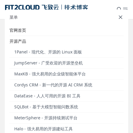
菜单
官网首页
重要通知｜关于JumpServer开源堡
开源产品
垒机V2版本产品生命周期的相关说
1Panel - 现代化、开源的 Linux 面板
明
JumpServer - 广受欢迎的开源堡垒机
发布于 2023年07月28日
MaxKB - 强大易用的企业级智能体平台
JumpServer（
https://github.com/jumpserver
）开
Cordys CRM - 新一代的开源 AI CRM 系统
源项目创立于2014年6月，已经走过了九年的发展历
DataEase - 人人可用的开源 BI 工具
程。经过长期的产品迭代，JumpServer已经成为广受
欢迎的开源堡垒机。
SQLBot - 基于大模型智能问数系统
JumpServer堡垒机遵循GPL v3开源许可协议，是符
MeterSphere - 开源持续测试平台
合4A（包含认证Authentication 、授权
Halo - 强大易用的开源建站工具
Authorization、 账号Accounting和审计Auditing）