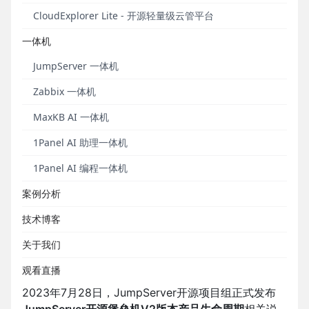
规范的运维安全审计系统。除开源版本外，
CloudExplorer Lite - 开源轻量级云管平台
JumpServer还通过企业版或者软硬件一体机的方式，
一体机
向企业级用户交付开源增值的运维安全审计解决方
案。
JumpServer 一体机
2020年6月，JumpServer开源堡垒机发布V2版本，
Zabbix 一体机
并坚持按月发布新版本。在JumpServer V2版本编号
MaxKB AI 一体机
内，共累计迭代了28个版本，获得了广大用户的支持
和喜爱，这也是现阶段安装基础最为广泛的
1Panel AI 助理一体机
JumpServer版本之一。
1Panel AI 编程一体机
出于产品自身迭代和用户需求升级的要求，
2023年2
案例分析
月27日，JumpServer开源堡垒机正式发布v3.0版
本，目前已更新至v3.5.0版本。
JumpServer开源项目
技术博客
组建议
社区版和企业版用户更新至JumpServer v3.x
关于我们
版本，
以使用更多的新增功能并获取更好的软件使用
体验。
观看直播
2023年7月28日，JumpServer开源项目组正式发布