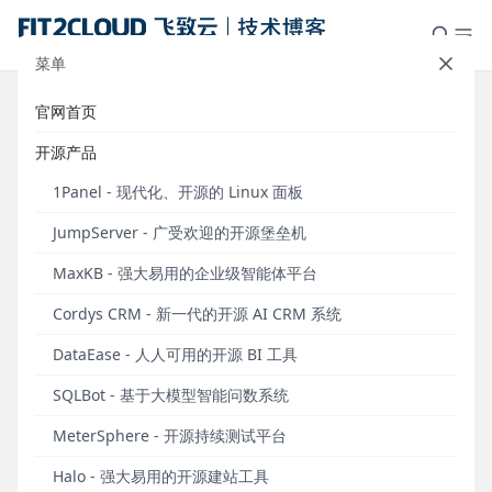
菜单
官网首页
新增Kubernetes版本管理、CIS安
开源产品
全扫描等功能，KubeOperator
1Panel - 现代化、开源的 Linux 面板
v3.1.0发布丨Release Notes
JumpServer - 广受欢迎的开源堡垒机
发布于 2020年09月14日
MaxKB - 强大易用的企业级智能体平台
9月14日，开源容器平台KubeOperator发布v3.1.0版
Cordys CRM - 新一代的开源 AI CRM 系统
本。在这一版本中，KubeOperator新增了Kubernetes
版本历史的管理功能，并且对集群版本升级功能进行
DataEase - 人人可用的开源 BI 工具
了优化。同时，该版本还新增了CIS安全扫描、LDAP
对接（X-Pack增强包内）、集群事件等新功能，另外
SQLBot - 基于大模型智能问数系统
还支持界面自定义Logo与系统名称（X-Pack增强包
MeterSphere - 开源持续测试平台
内）。
Halo - 强大易用的开源建站工具