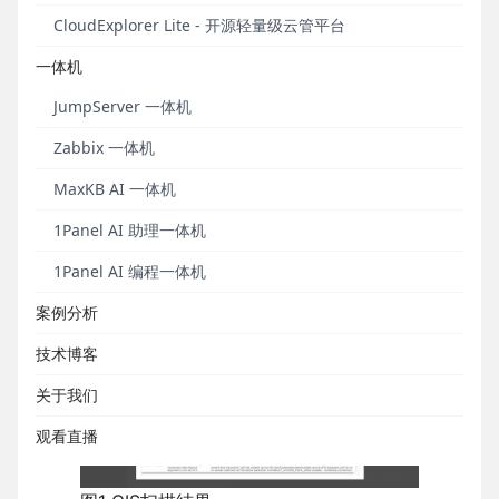
新增功能
CloudExplorer Lite - 开源轻量级云管平台
1. CIS安全扫描
一体机
KubeOperator v3.1.0版本结合Kube-bench实现了CIS
JumpServer 一体机
安全扫描功能。通过CIS安全扫描功能，可以帮助集群
Zabbix 一体机
管理员检查Kubernetes集群是否已经安全部署。
Kube-bench尽可能紧密地实现CIS Kubernetes基准，
MaxKB AI 一体机
CIS Kubernetes基准的详细信息可以通过以下链接查
1Panel AI 助理一体机
看：
https://www.cisecurity.org/benchmark/kubernetes
1Panel AI 编程一体机
/
。
案例分析
技术博客
关于我们
观看直播