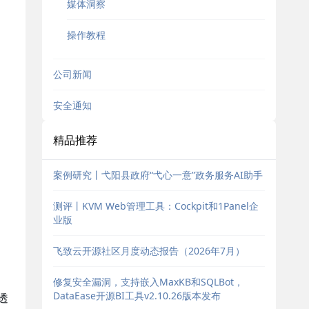
媒体洞察
操作教程
公司新闻
安全通知
精品推荐
案例研究丨弋阳县政府“弋心一意”政务服务AI助手
测评丨KVM Web管理工具：Cockpit和1Panel企
业版
飞致云开源社区月度动态报告（2026年7月）
修复安全漏洞，支持嵌入MaxKB和SQLBot，
DataEase开源BI工具v2.10.26版本发布
透