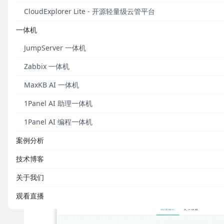
Cordys CRM v1.7.0版本重磅上线“审批流”
CloudExplorer Lite - 开源轻量级云管平台
同、发票、订单等业务的每一个关键节点，Cordys
一体机
的全链路可控。通过配置审批流，用户可以在保障业务
并且实现每一步业务操作的合规可追溯。
JumpServer 一体机
Cordys CRM的审批流功能提供了丰富的配置项，
Zabbix 一体机
MaxKB AI 一体机
● 条件分支自定义：
可根据表单字段设置分流规则，例
直接走部门负责人审批，不同场景的流程无需重复搭建
1Panel AI 助理一体机
● 审批模式自定义：
支持连续多级上级、指定负责人
1Panel AI 编程一体机
置审批异常自动通过规则，特殊场景也能顺畅流转；
案例分析
● 表单权限自定义：
支持对表单字段进行精细化的权
技术博客
感数据可按需隐藏；
关于我们
● 审批后操作自定义：
支持对不同审批结果设置自动
观看直播