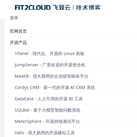
菜单
官网首页
新增审批流、审批记录功能，Cordys 
开源产品
发布于 2026年05月31日
1Panel - 现代化、开源的 Linux 面板
2026年5月29日，Cordys CRM开源AI CRM系统正式
JumpServer - 广受欢迎的开源堡垒机
在这一版本中，Cordys CRM系统新增了灵活可配置的
MaxKB - 强大易用的企业级智能体平台
件分支、多级、会签等规则自定义审批流，同时审计记
Cordys CRM - 新一代的开源 AI CRM 系统
中处理审批事项，进一步规范业务流程，提升办公效率。除此
完成了多项功能优化与问题修复。
DataEase - 人人可用的开源 BI 工具
亮点更新
SQLBot - 基于大模型智能问数系统
MeterSphere - 开源持续测试平台
■ 流程设置新增审批流功能
Halo - 强大易用的开源建站工具