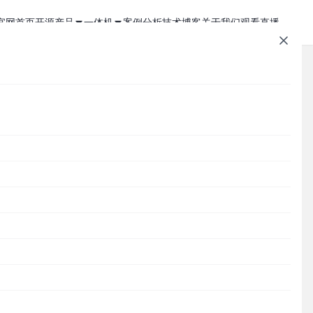
官网首页
开源产品
一体机
案例分析
技术博客
关于我们
观看直播
1Panel - 现代化、开源的 Linux 面板
JumpServer 一体机
JumpServer - 广受欢迎的开源堡垒机
Zabbix 一体机
MaxKB - 强大易用的企业级智能体平台
MaxKB AI 一体机
文章速查
Cordys CRM - 新一代的开源 AI CRM 系统
1Panel AI 助理一体机
Cordys
1Panel
JumpServer
MaxKB
DataEase
DataEase - 人人可用的开源 BI 工具
1Panel AI 编程一体机
SQLBot
MeterSphere
CloudExplorer
安全通知
条
SQLBot - 基于大模型智能问数系统
集
分类目录
馈
MeterSphere - 开源持续测试平台
Cordys
Halo - 强大易用的开源建站工具
CloudExplorer Lite - 开源轻量级云管平台
Zabbix
1Panel