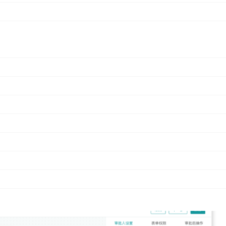
功能，为用户强化业务合规管控、破解销售流程卡点提供帮助。在报价、合
 CRM均支持企业根据自身业务规则灵活配置流程，实现从提交到
流转高效畅通的同时，沉淀完整的业务数据、提前拦截潜在风险
能够适配全场景审批规则：
如报价单可按照“金额＞10 万”自动触发多级上级审批，其他情
；
等审批人设置，提供会签、或签、依次审批等多种模式可选，还
限配置，可以针对不同审批节点设置隐藏、查看、编辑三种权限
更新操作，减少人工干预。