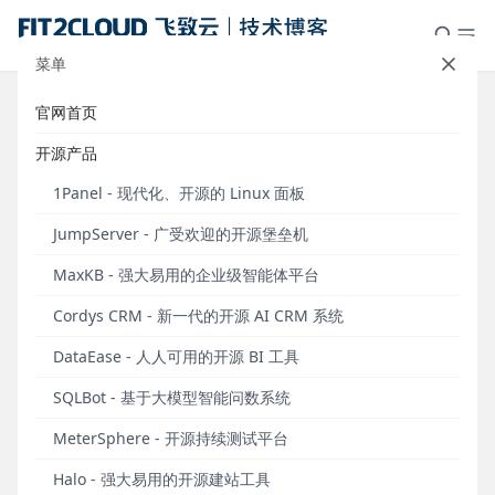
菜单
官网首页
Moltbot已上架至1Panel应用商
开源产品
店，超快速安装指南
1Panel - 现代化、开源的 Linux 面板
发布于 2026年01月30日
JumpServer - 广受欢迎的开源堡垒机
2026年1月28日晚，1Panel应用商店正式上架
MaxKB - 强大易用的企业级智能体平台
Moltbot（原名为Clawdbot），社区用户可以直接在
1Panel应用商店中一键安装和使用这款个人AI助手应用
Cordys CRM - 新一代的开源 AI CRM 系统
了。
DataEase - 人人可用的开源 BI 工具
为了方便大家快速体验，1Panel开源项目组整理了一
SQLBot - 基于大模型智能问数系统
份完整的使用说明，按照步骤操作即可顺利访问
Moltbot。
MeterSphere - 开源持续测试平台
一、首次安装完成后进行初始化
Halo - 强大易用的开源建站工具