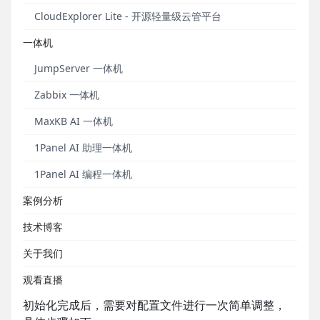
CloudExplorer Lite - 开源轻量级云管平台
首先，进入1Panel应用商店安装Moltbot应用，等待安
装完成后，进入“已安装”页面。找到Moltbot应用，点
一体机
击顶部的“进入安装目录”按钮，进入安装目录。进入安
装目录后：
JumpServer 一体机
Zabbix 一体机
1. 点击文件列表顶部的“终端”按钮；
MaxKB AI 一体机
2. 执行以下初始化命令：
1Panel AI 助理一体机
docker compose -f docker-compose-cli.yml run --rm 
1Panel AI 编程一体机
案例分析
根据终端提示完成初始化流程即可。
技术博客
这一过程主要用于为Moltbot生成基础配置和访问凭
证，属于首次使用时的必要步骤。
关于我们
二、修改配置文件并获取Token
观看直播
初始化完成后，需要对配置文件进行一次简单调整，